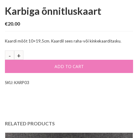
Karbiga õnnitluskaart
€
20.00
Kaardi mõõt 10×19,5cm. Kaardil sees raha-või kinkekaarditasku.
ADD TO CART
SKU:
KARP03
RELATED PRODUCTS