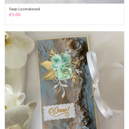
Seep Loomakesed
ADD TO CART
€
5.00