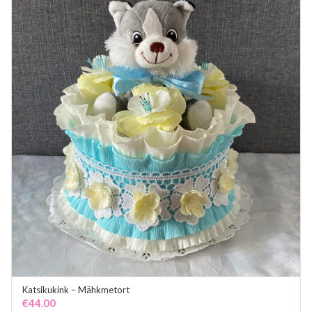
Katsikukink – Mähkmetort
ADD TO CART
€
44.00