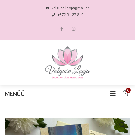
valguse.looja@mail.ee
+372 51 27 810
0
MENÜÜ
🔍