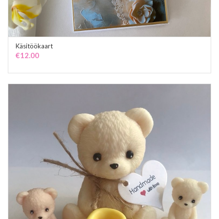
Käsitöökaart
ADD TO CART
€
12.00