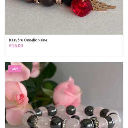
Käevõru Õnnelik Naine
ADD TO CART
€
16.00
Sale!