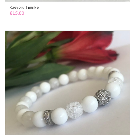
Käevõru Tiigrike
ADD TO CART
€
15.00