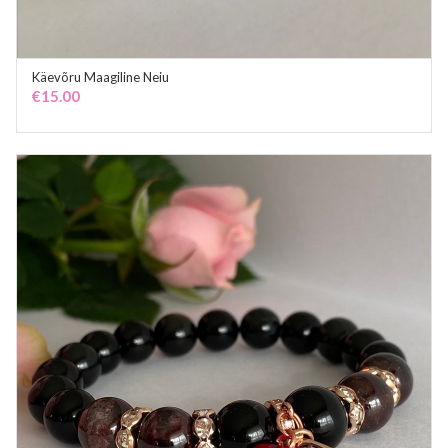
Käevõru Maagiline Neiu
ADD TO CART
€
15.00