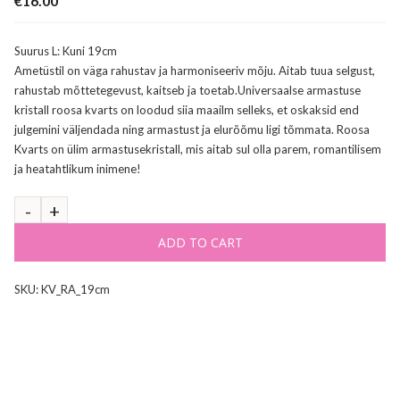
€
16.00
Suurus L: Kuni 19cm
Ametüstil on väga rahustav ja harmoniseeriv mõju. Aitab tuua selgust,
rahustab mõttetegevust, kaitseb ja toetab.Universaalse armastuse
kristall roosa kvarts on loodud siia maailm selleks, et oskaksid end
julgemini väljendada ning armastust ja elurõõmu ligi tõmmata. Roosa
Kvarts on ülim armastusekristall, mis aitab sul olla parem, romantilisem
ja heatahtlikum inimene!
ADD TO CART
SKU:
KV_RA_19cm