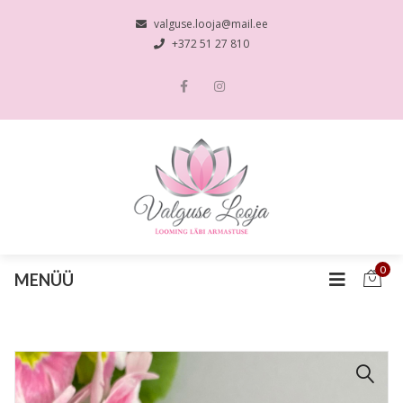
valguse.looja@mail.ee
+372 51 27 810
0
MENÜÜ
🔍