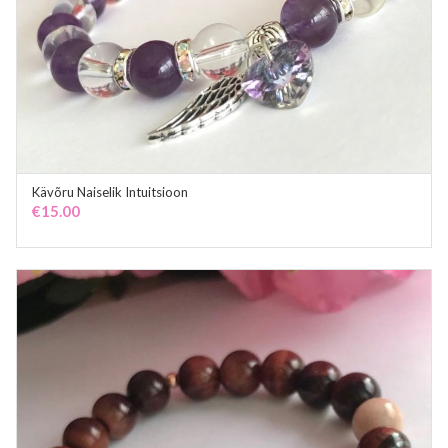
Kävõru Naiselik Intuitsioon
ADD TO CART
€
15.00