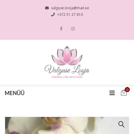
valguse.looja@mail.ee
+372 51 27 810
0
MENÜÜ
🔍