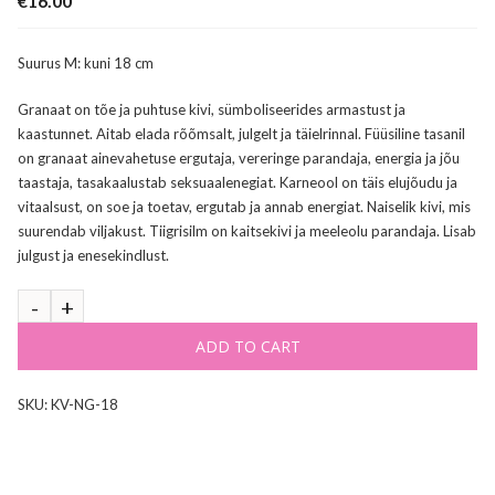
€
16.00
Suurus M: kuni 18 cm
Granaat on tõe ja puhtuse kivi, sümboliseerides armastust ja
kaastunnet. Aitab elada rõõmsalt, julgelt ja täielrinnal. Füüsiline tasanil
on granaat ainevahetuse ergutaja, vereringe parandaja, energia ja jõu
taastaja, tasakaalustab seksuaalenegiat. Karneool on täis elujõudu ja
vitaalsust, on soe ja toetav, ergutab ja annab energiat. Naiselik kivi, mis
suurendab viljakust. Tiigrisilm on kaitsekivi ja meeleolu parandaja. Lisab
julgust ja enesekindlust.
ADD TO CART
SKU:
KV-NG-18