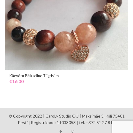
Käevõru Päikseline Tiigrisilm
ADD TO CART
€
16.00
© Copyright 2022 | CaroLy Studio OÜ | Maksimäe 3, Kiili 75401
Eesti | Registrikood: 11033053 | tel. +372 51 27 810