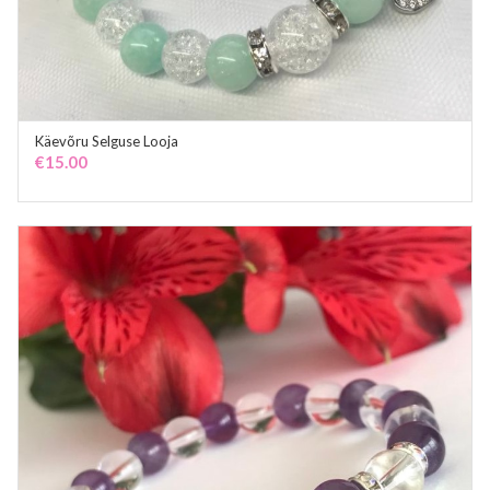
Käevõru Selguse Looja
ADD TO CART
€
15.00