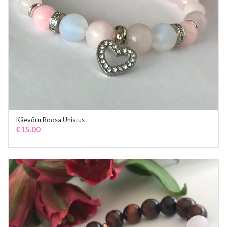
Käevõru Roosa Unistus
ADD TO CART
€
15.00