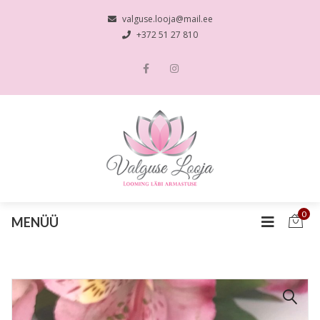
valguse.looja@mail.ee
+372 51 27 810
0
MENÜÜ
🔍