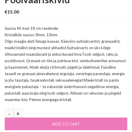
€
15.00
Suurus M: kuni 18 cm randmele
Kristallide suurus: 8mm, 10mm
Olgu maagia alati Sinuga kaasas. Käevõru suitsukvartist, granaadist,
mäekristallist ning mustast ahhadist.Suitsukvarts on üks kõige
tõhusamaid maandavaid ja ankurdavaid kive.Toob selgust, rahu ja
positiivsust. Granaat on tõe ja puhtuse kivi, sümboliseerides armastust
ja kaastunnet. Aitab elada rõõmsalt, julgelt ja täielrinnal. Füüsiline
tasanil on granaat ainevahetuse ergutaja, vereringe parandaja, energia
ja jõu taastaja, tasakaalustab seksuaalenegiat.Mäekristall on parim
energiate puhastaja – ta vabastab ümbritsevast negatiivse energia,
puhastab auuraväja ning loob selgust. Ahhaat on rahustav ja pingeid
maandav kivi. Pehme energiaga kristall.
ADD TO CART