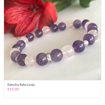
Käevõru Rahu Looja
ADD TO CART
€
15.00