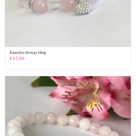
Käevõru Armas Hing
ADD TO CART
€
15.00