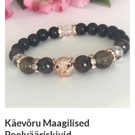
Käevõru Maagilised
Poolvääriskivid