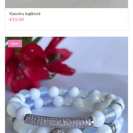
Käevõru Inglikivid
ADD TO CART
€
15.00
Sale!