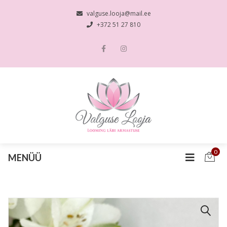
valguse.looja@mail.ee
+372 51 27 810
0
MENÜÜ
🔍