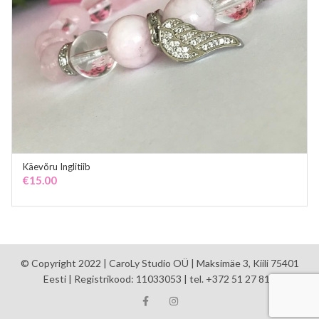
Käevõru Inglitiib
ADD TO CART
€
15.00
© Copyright 2022 | CaroLy Studio OÜ | Maksimäe 3, Kiili 75401
Eesti | Registrikood: 11033053 | tel. +372 51 27 810