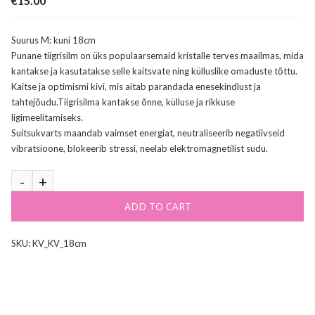
€
15.00
Suurus M: kuni 18cm
Punane tiigrisilm on üks populaarsemaid kristalle terves maailmas, mida
kantakse ja kasutatakse selle kaitsvate ning külluslike omaduste tõttu.
Kaitse ja optimismi kivi, mis aitab parandada enesekindlust ja
tahtejõudu.Tiigrisilma kantakse õnne, külluse ja rikkuse
ligimeelitamiseks.
Suitsukvarts maandab vaimset energiat, neutraliseerib negatiivseid
vibratsioone, blokeerib stressi, neelab elektromagnetilist sudu.
ADD TO CART
SKU:
KV_KV_18cm