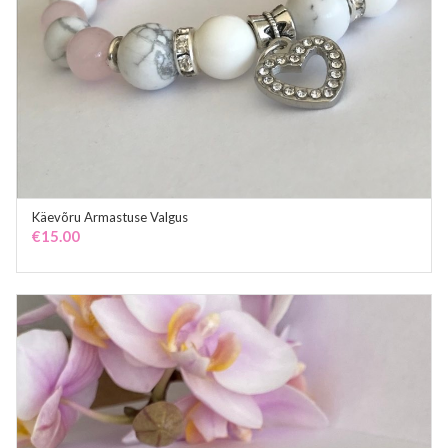
Käevõru Armastuse Valgus
ADD TO CART
€
15.00