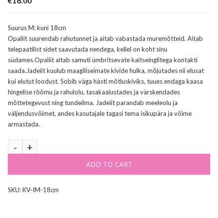
€
16.00
Suurus M: kuni 18cm
Opaliit suurendab rahutunnet ja aitab vabastada muremõtteid. Aitab
telepaatilist sidet saavutada nendega, kellel on koht sinu
südames.Opaliit aitab samuti ümbritsevate kaitseinglitega kontakti
saada.Jadeiit kuulub maagiliseimate kivide hulka, mõjutades nii elusat
kui elutut loodust. Sobib väga hästi mõtluskiviks, tuues endaga kaasa
hingelise rõõmu ja rahulolu, tasakaalustades ja värskendades
mõttetegevust ning tundeilma. Jadeiit parandab meeleolu ja
väljendusvõimet, andes kasutajale tagasi tema isikupära ja võime
armastada.
ADD TO CART
SKU:
KV-IM-18cm