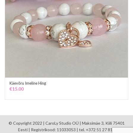
Käevõru Imeline Hing
ADD TO CART
€
15.00
© Copyright 2022 | CaroLy Studio OÜ | Maksimäe 3, Kiili 75401
Eesti | Registrikood: 11033053 | tel. +372 51 27 810