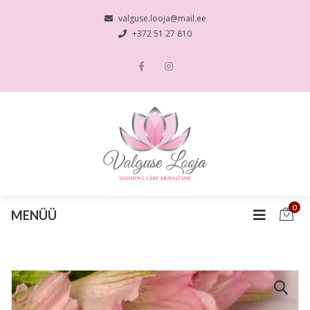
valguse.looja@mail.ee
+372 51 27 810
0
MENÜÜ
🔍