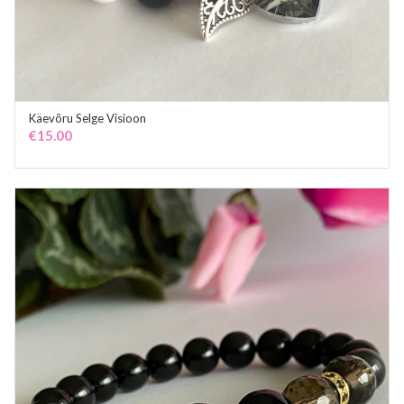
Käevõru Selge Visioon
ADD TO CART
€
15.00