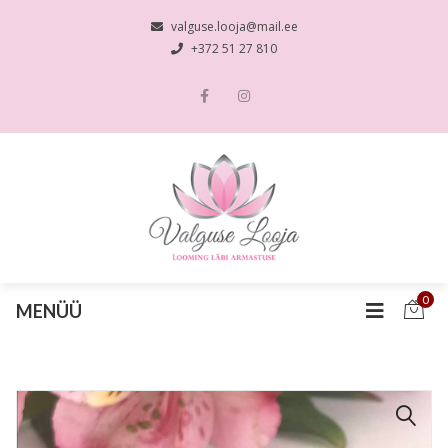
valguse.looja@mail.ee
+372 51 27 810
0
MENÜÜ
🔍