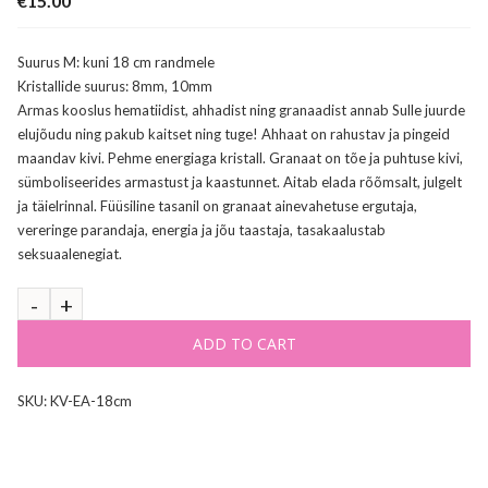
€
15.00
Suurus M: kuni 18 cm randmele
Kristallide suurus: 8mm, 10mm
Armas kooslus hematiidist, ahhadist ning granaadist annab Sulle juurde
elujõudu ning pakub kaitset ning tuge! Ahhaat on rahustav ja pingeid
maandav kivi. Pehme energiaga kristall. Granaat on tõe ja puhtuse kivi,
sümboliseerides armastust ja kaastunnet. Aitab elada rõõmsalt, julgelt
ja täielrinnal. Füüsiline tasanil on granaat ainevahetuse ergutaja,
vereringe parandaja, energia ja jõu taastaja, tasakaalustab
seksuaalenegiat.
ADD TO CART
SKU:
KV-EA-18cm