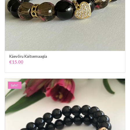
Käevõru Kaitsemaagia
ADD TO CART
€
15.00
Sale!