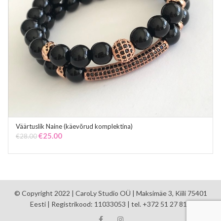
Väärtuslik Naine (käevõrud komplektina)
ADD TO CART
Original
Current
€
25.00
€
28.00
price
price
was:
is:
€28.00.
€25.00.
© Copyright 2022 | CaroLy Studio OÜ | Maksimäe 3, Kiili 75401
Eesti | Registrikood: 11033053 | tel. +372 51 27 810