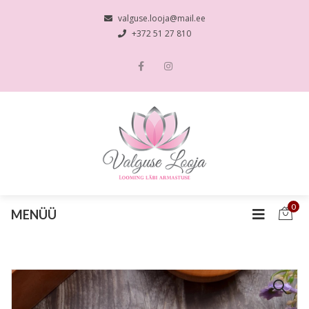
valguse.looja@mail.ee
+372 51 27 810
0
MENÜÜ
🔍