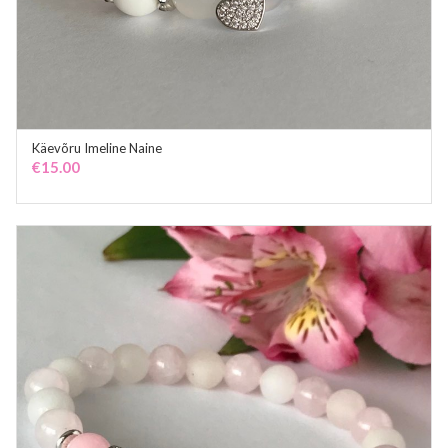
Käevõru Imeline Naine
ADD TO CART
€
15.00