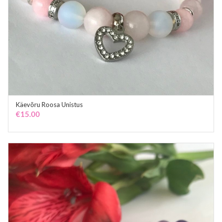
Käevõru Roosa Unistus
ADD TO CART
€
15.00