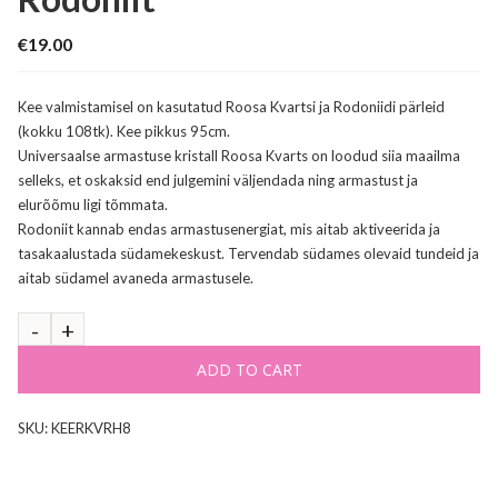
€
19.00
Kee valmistamisel on kasutatud Roosa Kvartsi ja Rodoniidi pärleid
(kokku 108tk). Kee pikkus 95cm.
Universaalse armastuse kristall Roosa Kvarts on loodud siia maailma
selleks, et oskaksid end julgemini väljendada ning armastust ja
elurõõmu ligi tõmmata.
Rodoniit kannab endas armastusenergiat, mis aitab aktiveerida ja
tasakaalustada südamekeskust. Tervendab südames olevaid tundeid ja
aitab südamel avaneda armastusele.
ADD TO CART
SKU:
KEERKVRH8