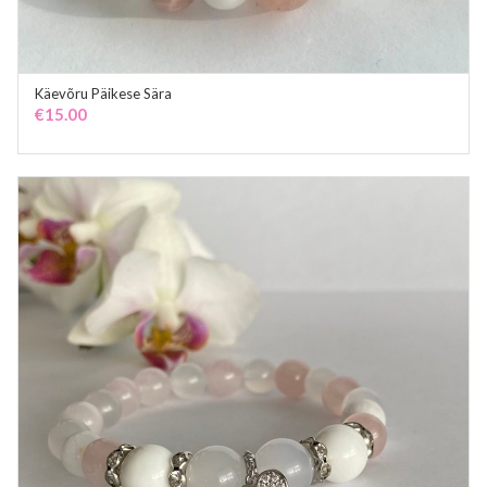
Käevõru Päikese Sära
ADD TO CART
€
15.00