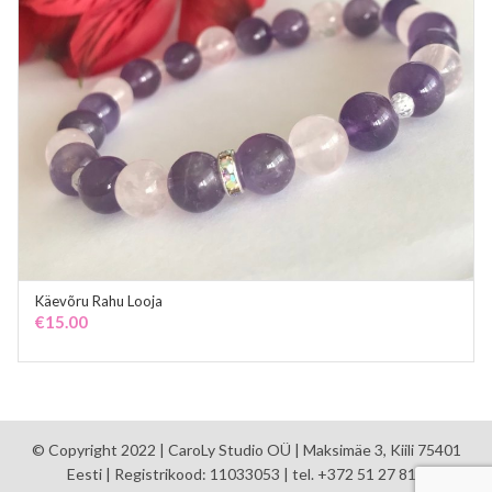
Käevõru Rahu Looja
ADD TO CART
€
15.00
© Copyright 2022 | CaroLy Studio OÜ | Maksimäe 3, Kiili 75401
Eesti | Registrikood: 11033053 | tel. +372 51 27 810