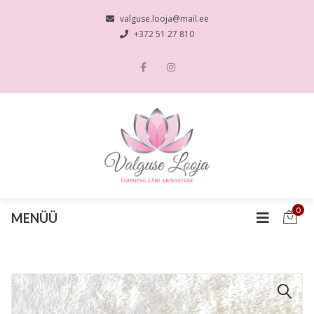
valguse.looja@mail.ee
+372 51 27 810
0
MENÜÜ
🔍