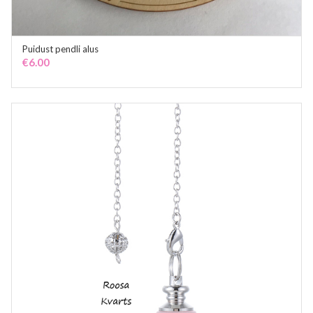
Puidust pendli alus
ADD TO CART
€
6.00