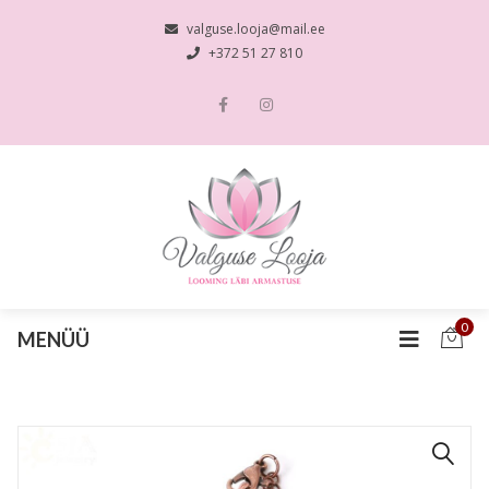
valguse.looja@mail.ee
+372 51 27 810
0
MENÜÜ
🔍