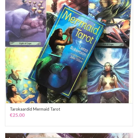
Tarokaardid Mermaid Tarot
ADD TO CART
€
25.00