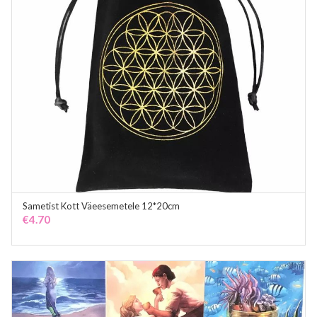
Sametist Kott Väeesemetele 12*20cm
ADD TO CART
€
4.70