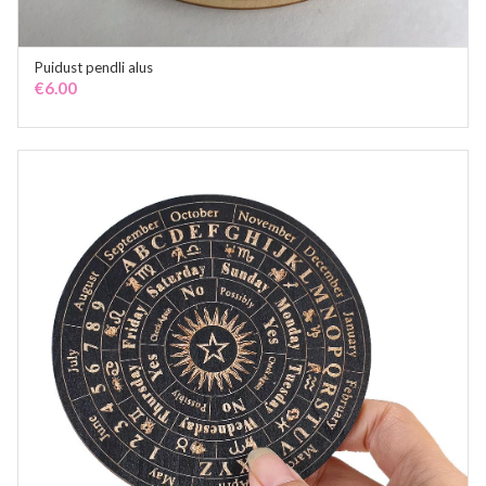
Puidust pendli alus
ADD TO CART
€
6.00