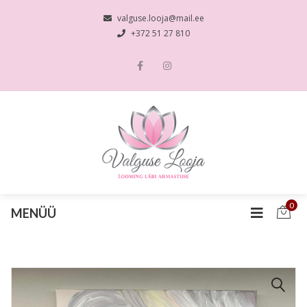
valguse.looja@mail.ee
+372 51 27 810
0
MENÜÜ
🔍