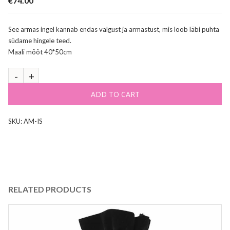
€
74.00
See armas ingel kannab endas valgust ja armastust, mis loob läbi puhta
südame hingele teed.
Maali mõõt 40*50cm
ADD TO CART
SKU:
AM-IS
RELATED PRODUCTS