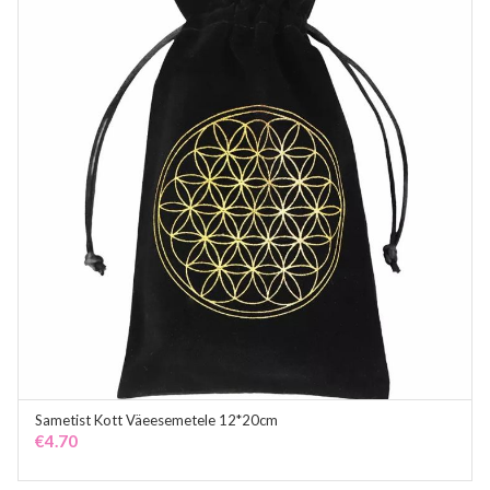
Sametist Kott Väeesemetele 12*20cm
ADD TO CART
€
4.70