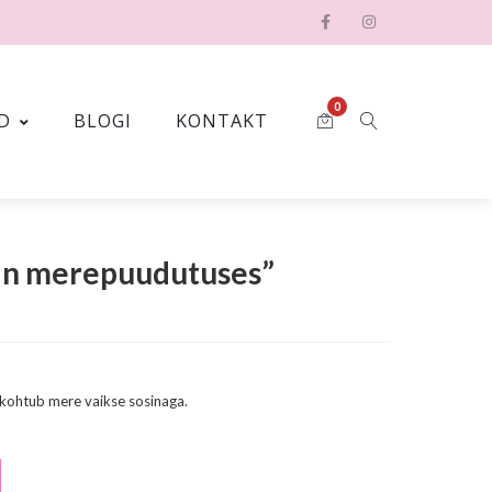
0
D
BLOGI
KONTAKT
in merepuudutuses”
 kohtub mere vaikse sosinaga.