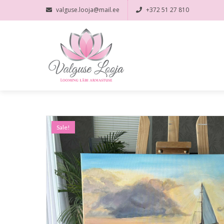
valguse.looja@mail.ee
+372 51 27 810
Sale!