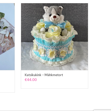
Katsikukink – Mähkmetort
ADD TO CART
€
44.00