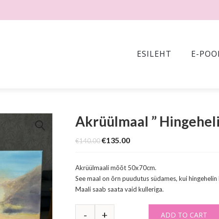
ESILEHT
E-POO
Akrüülmaal ” Hingehel
🔍
Original
Current
€
135.00
€
140.00
price
price
was:
is:
€140.00.
€135.00.
Akrüülmaali mõõt 50x70cm.
See maal on õrn puudutus südames, kui hingehelin
Maali saab saata vaid kulleriga.
ADD TO CART