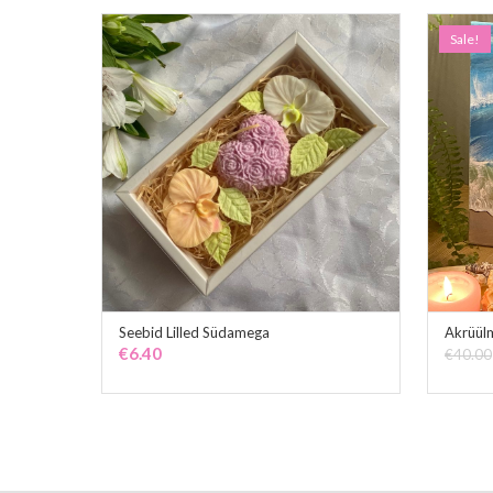
Sale!
Seebid Lilled Südamega
Akrüülm
ADD TO CART
€
6.40
€
40.00