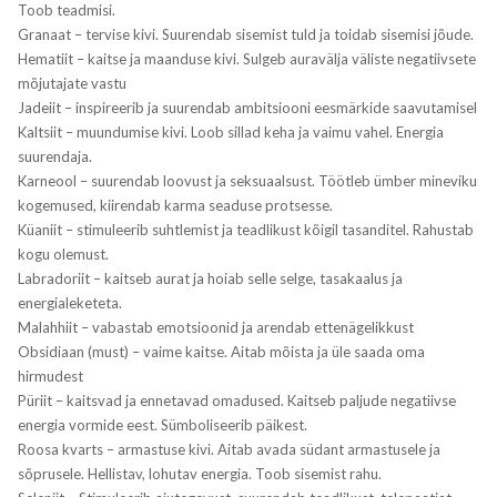
Toob teadmisi.
Granaat – tervise kivi. Suurendab sisemist tuld ja toidab sisemisi jõude.
Hematiit – kaitse ja maanduse kivi. Sulgeb auravälja väliste negatiivsete
mõjutajate vastu
Jadeiit – inspireerib ja suurendab ambitsiooni eesmärkide saavutamisel
Kaltsiit – muundumise kivi. Loob sillad keha ja vaimu vahel. Energia
suurendaja.
Karneool – suurendab loovust ja seksuaalsust. Töötleb ümber mineviku
kogemused, kiirendab karma seaduse protsesse.
Küaniit – stimuleerib suhtlemist ja teadlikust kõigil tasanditel. Rahustab
kogu olemust.
Labradoriit – kaitseb aurat ja hoiab selle selge, tasakaalus ja
energialeketeta.
Malahhiit – vabastab emotsioonid ja arendab ettenägelikkust
Obsidiaan (must) – vaime kaitse. Aitab mõista ja üle saada oma
hirmudest
Püriit – kaitsvad ja ennetavad omadused. Kaitseb paljude negatiivse
energia vormide eest. Sümboliseerib päikest.
Roosa kvarts – armastuse kivi. Aitab avada südant armastusele ja
sõprusele. Hellistav, lohutav energia. Toob sisemist rahu.