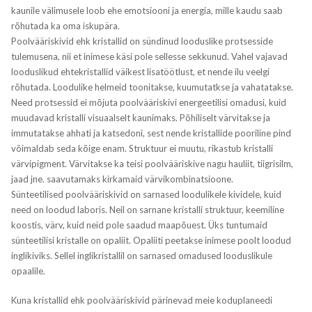
kaunile välimusele loob ehe emotsiooni ja energia, mille kaudu saab
rõhutada ka oma iskupära.
Poolvääriskivid ehk kristallid on sündinud looduslike protsesside
tulemusena, nii et inimese käsi pole sellesse sekkunud. Vahel vajavad
looduslikud ehtekristallid väikest lisatöötlust, et nende ilu veelgi
rõhutada. Loodulike helmeid toonitakse, kuumutatkse ja vahatatakse.
Need protsessid ei mõjuta poolvääriskivi energeetilisi omadusi, kuid
muudavad kristalli visuaalselt kaunimaks. Põhiliselt värvitakse ja
immutatakse ahhati ja katsedoni, sest nende kristallide pooriline pind
võimaldab seda kõige enam. Struktuur ei muutu, rikastub kristalli
värvipigment. Värvitakse ka teisi poolvääriskive nagu hauliit, tiigrisilm,
jaad jne. saavutamaks kirkamaid värvikombinatsioone.
Sünteetilised poolvääriskivid on sarnased loodulikele kividele, kuid
need on loodud laboris. Neil on sarnane kristalli struktuur, keemiline
koostis, värv, kuid neid pole saadud maapõuest. Üks tuntumaid
sünteetilisi kristalle on opaliit. Opaliiti peetakse inimese poolt loodud
inglikiviks. Sellel inglikristallil on sarnased omadused looduslikule
opaalile.
Kuna kristallid ehk poolvääriskivid pärinevad meie koduplaneedi