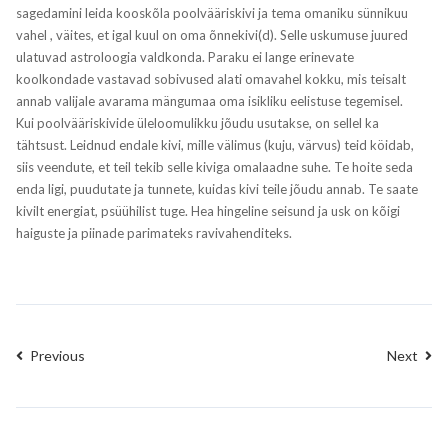
sagedamini leida kooskõla poolvääriskivi ja tema omaniku sünnikuu
vahel , väites, et igal kuul on oma õnnekivi(d). Selle uskumuse juured
ulatuvad astroloogia valdkonda. Paraku ei lange erinevate
koolkondade vastavad sobivused alati omavahel kokku, mis teisalt
annab valijale avarama mängumaa oma isikliku eelistuse tegemisel.
Kui poolvääriskivide üleloomulikku jõudu usutakse, on sellel ka
tähtsust. Leidnud endale kivi, mille välimus (kuju, värvus) teid köidab,
siis veendute, et teil tekib selle kiviga omalaadne suhe. Te hoite seda
enda ligi, puudutate ja tunnete, kuidas kivi teile jõudu annab. Te saate
kivilt energiat, psüühilist tuge. Hea hingeline seisund ja usk on kõigi
haiguste ja piinade parimateks ravivahenditeks.
Previous
Next