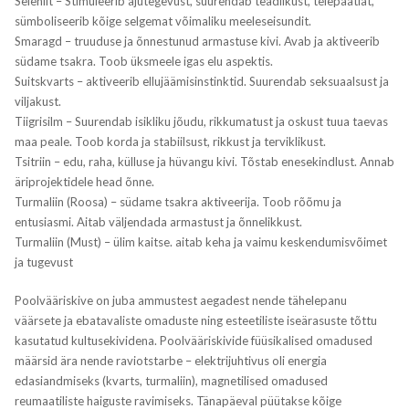
Seleniit – Stimuleerib ajutegevust, suurendab teadlikust, telepaatiat,
sümboliseerib kõige selgemat võimaliku meeleseisundit.
Smaragd – truuduse ja õnnestunud armastuse kivi. Avab ja aktiveerib
südame tsakra. Toob üksmeele igas elu aspektis.
Suitskvarts – aktiveerib ellujäämisinstinktid. Suurendab seksuaalsust ja
viljakust.
Tiigrisilm – Suurendab isikliku jõudu, rikkumatust ja oskust tuua taevas
maa peale. Toob korda ja stabiilsust, rikkust ja terviklikust.
Tsitriin – edu, raha, külluse ja hüvangu kivi. Tõstab enesekindlust. Annab
äriprojektidele head õnne.
Turmaliin (Roosa) – südame tsakra aktiveerija. Toob rõõmu ja
entusiasmi. Aitab väljendada armastust ja õnnelikkust.
Turmaliin (Must) – ülim kaitse. aitab keha ja vaimu keskendumisvõimet
ja tugevust
Poolvääriskive on juba ammustest aegadest nende tähelepanu
väärsete ja ebatavaliste omaduste ning esteetiliste iseärasuste tõttu
kasutatud kultusekividena. Poolvääriskivide füüsikalised omadused
määrsid ära nende raviotstarbe – elektrijuhtivus oli energia
edasiandmiseks (kvarts, turmaliin), magnetilised omadused
reumaatiliste haiguste ravimiseks. Tänapäeval püütakse kõige