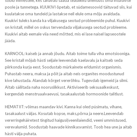
sobib inimestele, kes tahavad saada teadlikku ühendust oma intuitiivse
poole ja tunnetega. KUUKIVI õpetab, et südamesoovid täituvad siis, kui
kuulatakse oma tundeid ja lastakse neil elule oma mõju avaldada.
Kuukivi tuleks kanda ka viljakusega seotud probleemide puhul. Kuukivi
on kristall, millel on oskus tervendada viljakusega seotud probleeme.
Kuukivi aitab eemale viia need mõtted, mis ei lase naisel lapseootele
jääda.
KARNOOL: kaiseb ja annab jõudu. Aitab toime tulla viha emotsiooniga.
See kristall mõjub hästi seljale leevendab kaelavalu ja kaitseb seda
piirkonda kurja eest. Soodustab mürkainete erldumist organismis.
Puhastab neera, maksa ja põit ja aitab neis organites moodustunud
kive lahustada. Alandab kõrget vererõhku. Tugevdab igemeid ja silmi.
Aitab säilitada naha nooruslikkust. Aktiviseerib seksuaalkeskust,
kergendab menstruaalvaevusi, tasakaalustab hormoonide talitlust.
HEMATIIT: võimas maandav kivi. Kanna kui oled püsimatu, vihane,
tasakaalust väljas. Kosutab kopse, maks,põrna ja neere.Leevendab
vererringehäiretest tingitud haigusi(veenilaiendid, veeni ummistused,
verevalumid. Soodustab haavade kinnikasvamist. Toob hea une ja aitab
hästi välja puhata.