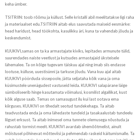
keha ümber.
TSITRIIN: toob rõõmu ja küllust. Selle kristalli abil meelitatakse ligi raha
ja materiaalset edu.TSITRIIN aitab elus saavutada maiseid eesmärke:
head haridust, head töökohta, kasu­likku äri, kuna ta vahendab jõudu ja
keskendumist.
KUUKIVI,samas on ta ka armastajate kiviks, lepitades armunute tülid,
suurendades naiste veetlust ja kutsudes armastajaid üksteisele
lähemalee. Ta on kõige tugevam täiskuu ajal ning imab siis endasse
lootuse, külluse, uuestisünni ja tarkuse jõudu. Vana kuu ajal aitab
KUUKIVI pöörduda sissepoole, jätta seljataha kõik vana ja oma
küsimustele unenägudest vastuseid leida. KUUKIVI salapärane läige
sümboliseerib hinge kasutamata võimalusi, kosmilist algallikat, kust
kõik alguse saab. Temas on samasugust ilu kui last ootava ema
kiirguses. KUUKIVI on tihedalt seotud tundekehaga. Ta aitab
teadvustada enda ja oma lähedaste tundeid ja tasakaalustab tundeelu
liigset erksust. Ta aitab inimesel oma tunnete olemusega nõustuda ja
rahustab tormist meelt. KUUKIVI avardab ühemõõtmelist, ainult
mõistusel põhinevat mõtteviisi ja pehmendab raskeid käitumismalle. Ta