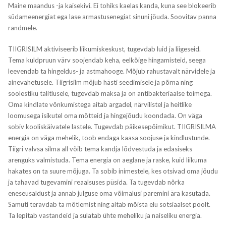
Maine maandus -ja kaisekivi. Ei tohiks kaelas kanda, kuna see blokeerib
südameenergiat ega lase armastusenegiat sinuni jõuda. Soovitav panna
randmele.
TIIGRISILM aktiviseerib liikumiskeskust, tugevdab luid ja liigeseid.
Tema kuldpruun värv soojendab keha, eelkõige hingamisteid, seega
leevendab ta hingeldus- ja astmahooge. Mõjub rahustavalt närvidele ja
ainevahetusele. Tiigrisilm mõjub hästi seedimisele ja põrna ning
soolestiku talitlusele, tugevdab maksa ja on antibakteriaalse toimega.
Oma kindlate võnkumistega aitab argadel, närvilistel ja heitlike
loomusega isikutel oma mõtteid ja hingejõudu koondada. On väga
sobiv kooliskäivatele lastele. Tugevdab päikesepõimikut. TIIGRISILMA
energia on väga mehelik, toob endaga kaasa soojuse ja kindlustunde.
Tiigri valvsa silma all võib tema kandja lõdvestuda ja edasiseks
arenguks valmistuda. Tema energia on aeglane ja raske, kuid liikuma
hakates on ta suure mõjuga. Ta sobib inimestele, kes otsivad oma jõudu
ja tahavad tugevamini reaalsuses püsida. Ta tugevdab nõrka
eneseusaldust ja annab julguse oma võimalusi paremini ära kasutada.
Samuti teravdab ta mõtlemist ning aitab mõista elu sotsiaalset poolt.
Ta lepitab vastandeid ja sulatab ühte meheliku ja naiseliku energia.