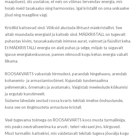
maapõuest, siis usutakse, et neis on võimas tervendav energia, mis
hoiab meid tasakaalus ning harmoonias. Igal kristallil on oma unikaalne
jõud ning maagiline vägi.
Kristllid kaitsevad sind. Võiksid alustada lihtsast mäekristallist. See
aitab muundada energiaid ja kaitseb sind. MÄEKRISTALL on tugevalt
puhastav kivim, tasasakaalustab inimese aurat, vaimset ja füüsilist keha.
Et MÄEKRISTALLI energia on alati puhas ja selge, mõjub ta sügavalt
igasse energiakeskusesse, pannes niimoodi kogu kehas energia vabalt
liikuma.
ROOSAKVARTS vabastab hirmudest, parandab hingehaavu, arendab
kohanemis- ja armastamisvõimet. Kujundab tundemaailma
pehmemaks, õrnemaks ja avatumaks. Vaigistab meeleolude kõikumisi
ja ergutab kunstimeelt.
Südame lähedale seotud roosa kvarts tekitab imelise õndsustunde,
kuna see on tingimusteta armastuse kristall.
Veel tugevama toimega on ROOSAKVARTS koos musta turmaliiniga,
mis peaks neutraliseerima ka arvuti-, teleri¬ekraani jms. kiirgused.
Must turmaliin: kaitsekivi, mis väidetavalt tekitab tugeva jõuvälja kogu