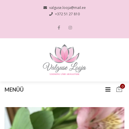
valguse.looja@mail.ee
+372 51 27 810
0
MENÜÜ