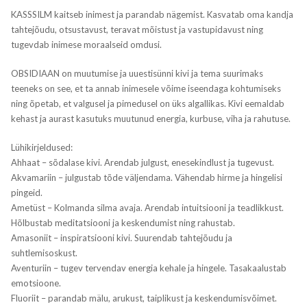
KASSSILM kaitseb inimest ja parandab nägemist. Kasvatab oma kandja
tahtejõudu, otsustavust, teravat mõistust ja vastupidavust ning
tugevdab inimese moraalseid omdusi.
OBSIDIAAN on muutumise ja uuestisünni kivi ja tema suurimaks
teeneks on see, et ta annab inimesele võime iseendaga kohtumiseks
ning õpetab, et valgusel ja pimedusel on üks algallikas. Kivi eemaldab
kehast ja aurast kasutuks muutunud energia, kurbuse, viha ja rahutuse.
Lühikirjeldused:
Ahhaat – sõdalase kivi. Arendab julgust, enesekindlust ja tugevust.
Akvamariin – julgustab tõde väljendama. Vähendab hirme ja hingelisi
pingeid.
Ametüst – Kolmanda silma avaja. Arendab intuitsiooni ja teadlikkust.
Hõlbustab meditatsiooni ja keskendumist ning rahustab.
Amasoniit – inspiratsiooni kivi. Suurendab tahtejõudu ja
suhtlemisoskust.
Aventuriin – tugev tervendav energia kehale ja hingele. Tasakaalustab
emotsioone.
Fluoriit – parandab mälu, arukust, taiplikust ja keskendumisvõimet.